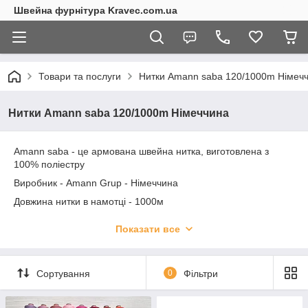
Швейна фурнітура Kravec.com.ua
Товари та послуги
Нитки Amann saba 120/1000m Німеч
Нитки Amann saba 120/1000m Німеччина
Amann saba - це армована швейна нитка, виготовлена з
100% поліестру
Виробник - Amann Grup - Німеччина
Довжина нитки в намотці - 1000м
Лінійна щільність нитки - 27,8текс
Показати все
Навантаження на розрив - 1200 сН
Номер та
Лінійна
Навантажен
Призначення
Сортування
0
Фільтри
марка-
щільність
ня на
нитки
нестрики
ниток (текс)
розрив, сН