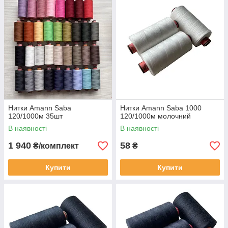
Amann Saba
21,6
1000
Для пошиття
150
одягу з дуже
тонких тканин
Amann Saba
27,8
1200
Універсальна
120
швейна нитка
для легкого
жіночого та
чоловічого
одягу,
Нитки Amann Saba
Нитки Amann Saba 1000
суконь блузок
120/1000м 35шт
120/1000м молочний
, штанів,
В наявності
В наявності
спідниць,
білизни,трико
1 940
58
₴/комплект
₴
тажних
виробів
Купити
Купити
Amann Saba
32,2
1400
Для пошиття
100
одягу з
тканин
середньої
товщини -