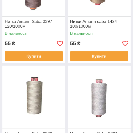
взуття
Amann Saba
107.7
4200
Для
Нитка Amann Saba 0397
Нитки Amann saba 1424
30
виготовлення
120/1000м
100/1000м
декоративних
В наявності
В наявності
оздоблюючих
строчок,
55
55
₴
₴
декоративних
петель
Купити
Купити