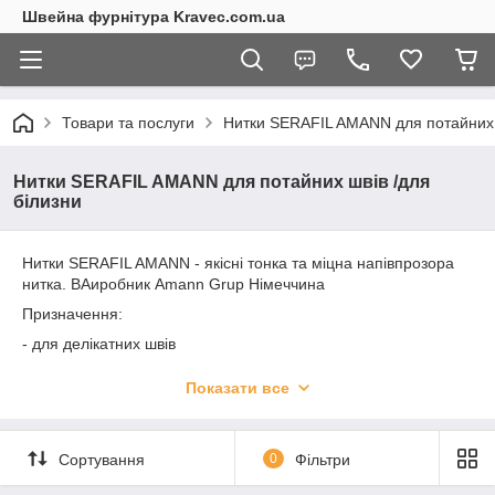
Швейна фурнітура Kravec.com.ua
Товари та послуги
Нитки SERAFIL AMANN для потайних 
Нитки SERAFIL AMANN для потайних швів /для
білизни
Нитки SERAFIL AMANN - якісні тонка та міцна напівпрозора
нитка. ВАиробник Amann Grup Німеччина
Призначення:
- для делікатних швів
- потайних швів,
Показати все
- обметування тонкиз тканин
Сортування
0
Фільтри