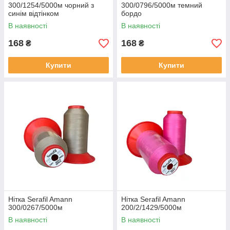
300/1254/5000м чорний з
300/0796/5000м темний
синім відтінком
бордо
В наявності
В наявності
168
168
₴
₴
Купити
Купити
Нітка Serafil Amann
Нітка Serafil Amann
300/0267/5000м
200/2/1429/5000м
В наявності
В наявності