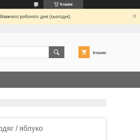
Кошик
ближчого робочого дня (сьогодні).
Кошик
дяг / яблуко