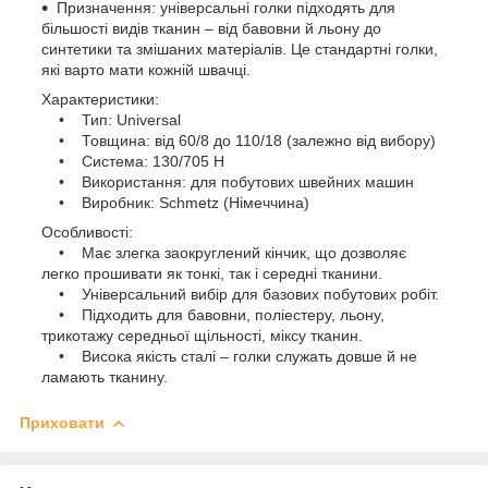
Призначення: універсальні голки підходять для
більшості видів тканин – від бавовни й льону до
синтетики та змішаних матеріалів. Це стандартні голки,
які варто мати кожній швачці.
Характеристики:
• Тип: Universal
• Товщина: від 60/8 до 110/18 (залежно від вибору)
• Система: 130/705 H
• Використання: для побутових швейних машин
• Виробник: Schmetz (Німеччина)
Особливості:
• Має злегка заокруглений кінчик, що дозволяє
легко прошивати як тонкі, так і середні тканини.
• Універсальний вибір для базових побутових робіт.
• Підходить для бавовни, поліестеру, льону,
трикотажу середньої щільності, міксу тканин.
• Висока якість сталі – голки служать довше й не
ламають тканину.
Приховати