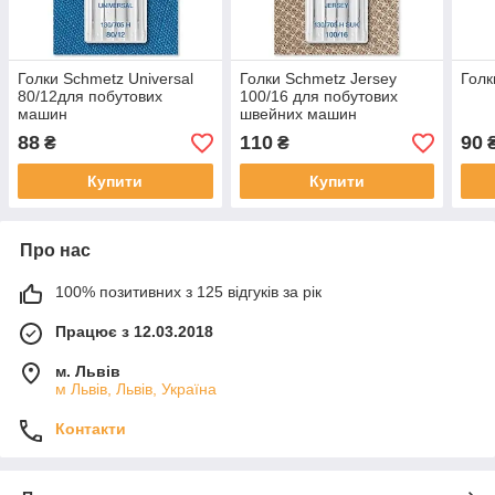
Голки Schmetz Universal
Голки Schmetz Jersey
Голк
80/12для побутових
100/16 для побутових
машин
швейних машин
88
110
90
₴
₴
Купити
Купити
Про нас
100% позитивних з 125 відгуків за рік
Працює з 12.03.2018
м. Львів
м Львів, Львів, Україна
Контакти