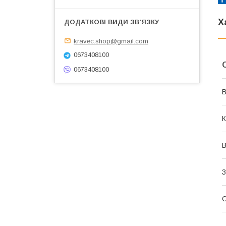
Х
kravec.shop@gmail.com
0673408100
0673408100
В
К
З