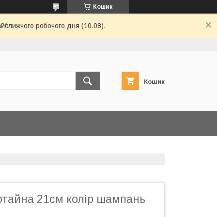
Кошик
айближчого робочого дня (10.08).
Кошик
отайна 21см колір шампань