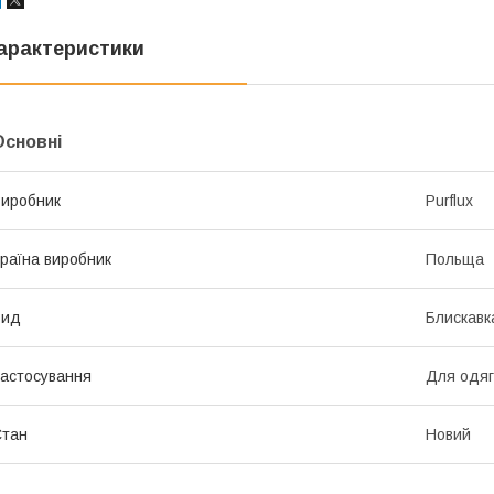
арактеристики
Основні
иробник
Purflux
раїна виробник
Польща
Вид
Блискавк
астосування
Для одяг
Стан
Новий