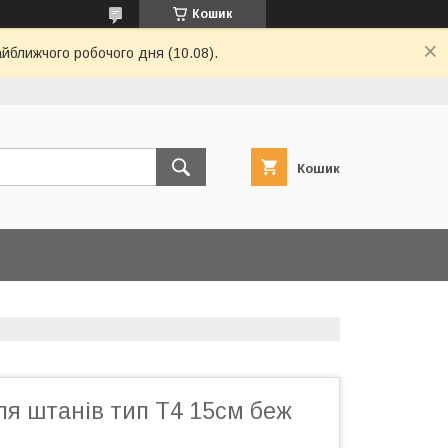
Кошик
айближчого робочого дня (10.08).
Кошик
ля штанів тип Т4 15см беж