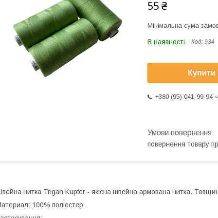
55 ₴
Мінімальна сума замов
В наявності
Код:
934
Купити
+380 (95) 041-99-94
повернення товару п
вейна нитка Trigan Kupfer - якісна швейна армована нитка. Товщи
атериал: 100% поліестер
астосування: