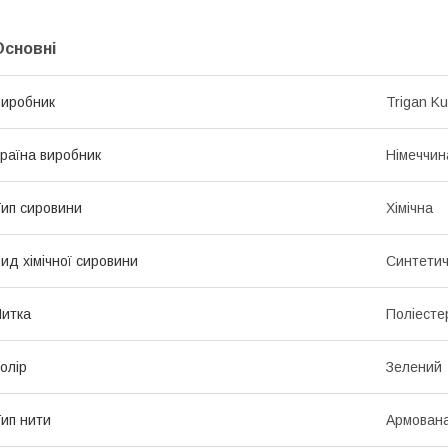
Основні
иробник
Trigan Ku
раїна виробник
Німеччин
ип сировини
Хімічна
ид хімічної сировини
Синтети
итка
Поліесте
олір
Зелений
ип нити
Армован