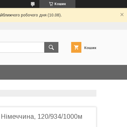
Кошик
айближчого робочого дня (10.08).
Кошик
 Німеччина, 120/934/1000м