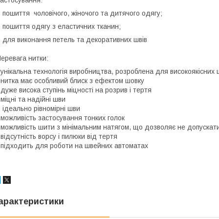
 пошиття чоловічого, жіночого та дитячого одягу;
 пошиття одягу з еластичних тканин;
 для виконання петель та декоративних швів
еревага нитки:
 унікальна технологія виробництва, розроблена для високоякісних 
 нитка має особливий блиск з ефектом шовку
 дуже висока ступінь міцності на розрив і тертя
 міцні та надійні шви
 ідеально рівномірні шви
 можливість застосування тонких голок
 можливість шити з мінімальним натягом, що дозволяє не допускат
 відсутність ворсу і пилюки від тертя
 підходить для роботи на швейних автоматах
арактеристики