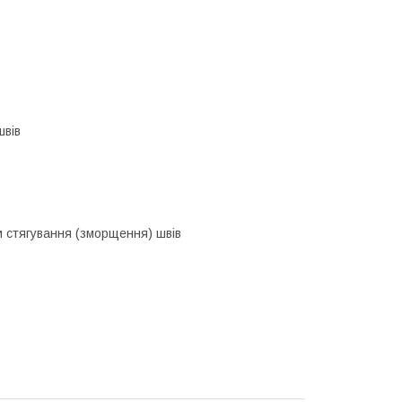
швів
и стягування (зморщення) швів