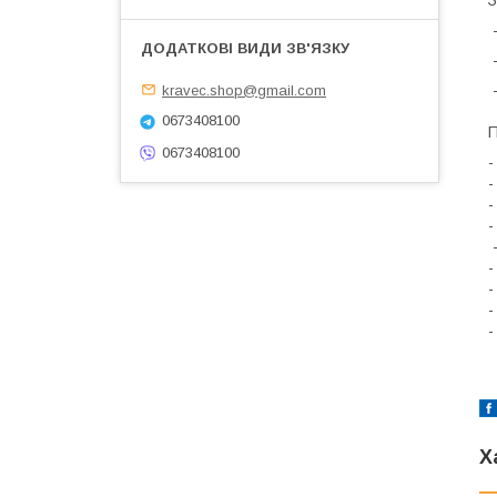
-
-
-
kravec.shop@gmail.com
0673408100
П
0673408100
-
-
-
-
-
-
-
-
-
Х