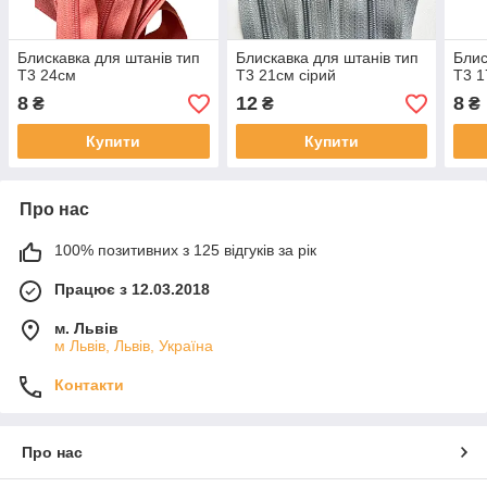
Блискавка для штанів тип
Блискавка для штанів тип
Блис
Т3 24см
Т3 21см сірий
Т3 1
8
12
8
₴
₴
₴
Купити
Купити
Про нас
100% позитивних з 125 відгуків за рік
Працює з 12.03.2018
м. Львів
м Львів, Львів, Україна
Контакти
Про нас