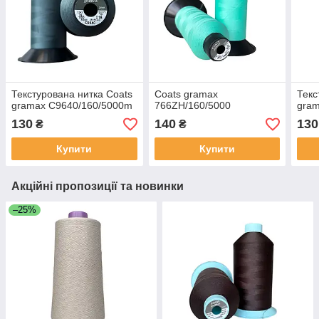
Текстурована нитка Coats
Coats gramax
Текс
gramax C9640/160/5000m
766ZH/160/5000
gram
130
140
130
₴
₴
Купити
Купити
Акційні пропозиції та новинки
–25%