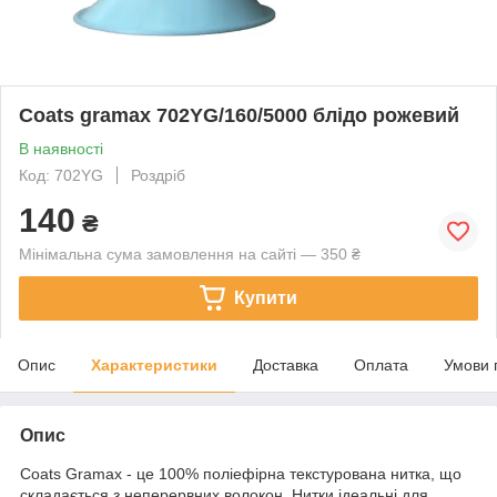
Coats gramax 702YG/160/5000 блідо рожевий
В наявності
Код: 702YG
Роздріб
140
₴
Мінімальна сума замовлення на сайті — 350 ₴
Купити
Опис
Характеристики
Доставка
Оплата
Умови 
Опис
Coats Gramax - це 100% поліефірна текстурована нитка, що
складається з неперервних волокон. Нитки ідеальні для