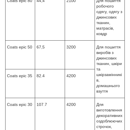
Coats epic 80
44,4
2100
Для пошиття
робочого
одягу, одягу з
джинсових
тканин,
матрасів,
ковдр
Coats epic 50
67,5
3200
Для пошиття
виробів з
джинсових
тканин, шкіри
та
шкірзамінникі
Coats epic 35
82.4
4200
в,
домашнього
взуття
Coats epic 30
107.7
4200
Для
виготовлення
декоративних
оздоблюючих
строчок,