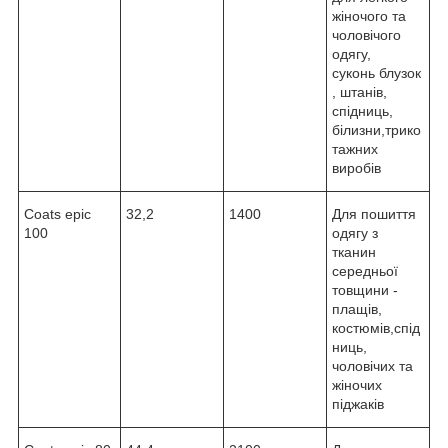
жіночого та
чоловічого
одягу,
суконь блузок
, штанів,
спідниць,
білизни,трико
тажних
виробів
Coats epic
32,2
1400
Для пошиття
100
одягу з
тканин
середньої
товщини -
плащів,
костюмів,cпід
ниць,
чоловічих та
жіночих
піджаків