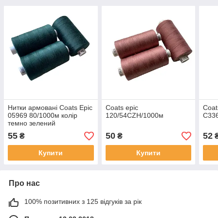
Нитки армовані Coats Epic
Coats epic
Coat
05969 80/1000м колір
120/54СZH/1000м
С33
темно зелений
55
50
52
₴
₴
Купити
Купити
Про нас
100% позитивних з 125 відгуків за рік