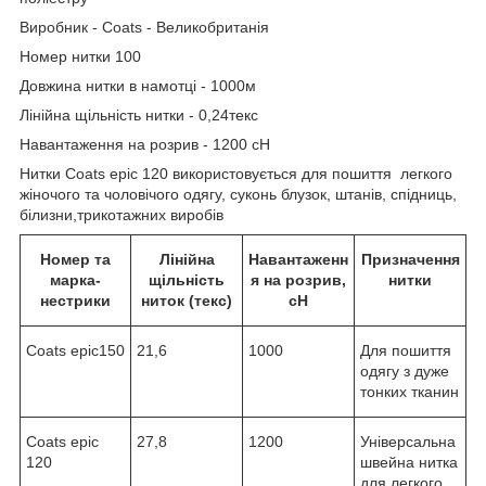
Виробник - Coats - Великобританія
Номер нитки 100
Довжина нитки в намотці - 1000м
Лінійна щільність нитки - 0,24текс
Навантаження на розрив - 1200 сН
Нитки Сoats epic 120 використовується для пошиття легкого
жіночого та чоловічого одягу, суконь блузок, штанів, спідниць,
білизни,трикотажних виробів
Номер та
Лінійна
Навантаженн
Призначення
марка-
щільність
я на розрив,
нитки
нестрики
ниток (текс)
сН
Coats epic150
21,6
1000
Для пошиття
одягу з дуже
тонких тканин
Coats epic
27,8
1200
Універсальна
120
швейна нитка
для легкого