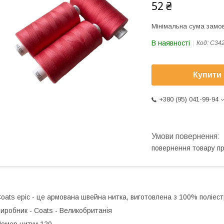
52 ₴
Мінімальна сума замов
В наявності
Код:
С34
Купити
+380 (95) 041-99-94
повернення товару п
oats epic - це армована швейна нитка, виготовлена з 100% поліес
иробник - Coats - Великобританія
омер нитки 120