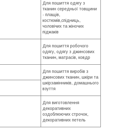
Для пошиття одягу з
тканин середньої товщини
- плащів,
костюмів,cпідниць,
чоловічих та жіночих
піджаків
Для пошиття робочого
одягу, одягу з джинсових
тканин, матрасів, ковдр
Для пошиття виробів з
джинсових тканин, шкіри та
шкірзамінників, домашнього
взуття
Для виготовлення
декоративних
оздоблюючих строчок,
декоративних петель