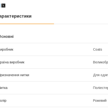
арактеристики
Основні
иробник
Coats
раїна виробник
Великобр
ризначення нитки
Для одяг
итка
Поліесте
олір
Рожевий