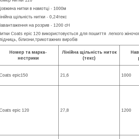
овжина нитки в намотці - 1000м
інійна щільність нитки - 0,24текс
авантаження на розрив - 1200 сН
итки Сoats epic 120 використовується для пошиття легкого жіночого
підниць, білизни,трикотажних виробів
Номер та марка-
Лінійна щільність ниток
Нав
нестрики
(текс)
Coats epic150
21,6
1000
Coats epic 120
27,8
1200