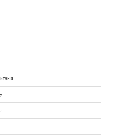
итанія
у
р