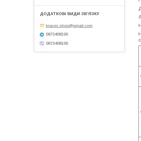
Д
Л
Н
kravec.shop@gmail.com
Н
0673408100
с
0673408100