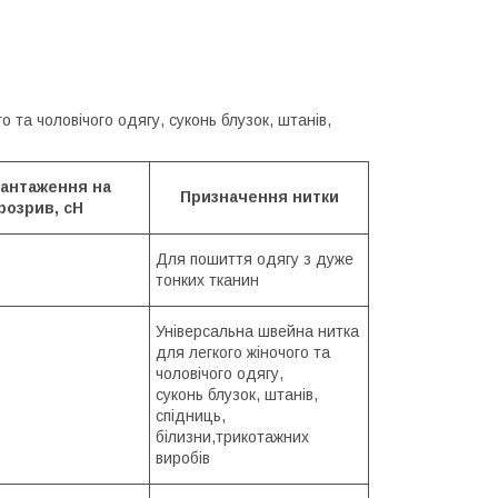
 та чоловічого одягу, суконь блузок, штанів,
антаження на
Призначення нитки
розрив, сН
Для пошиття одягу з дуже
тонких тканин
Універсальна швейна нитка
для легкого жіночого та
чоловічого одягу,
суконь блузок, штанів,
спідниць,
білизни,трикотажних
виробів