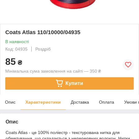
Coats Atlas 110/10000/04935
В наявності
Код: 04935
Роздріб
85
₴
Мінімальна сума замовлення на сайті — 350 ₴
Купити
Опис
Характеристики
Доставка
Оплата
Умови 
Опис
Coats Atlas - це 100% поліестр - текстурована нитка для
обметування, що складається з неперервних волокон. Нитки