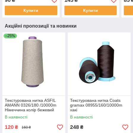
90
145
85
₴
₴
Купити
Купити
Акційні пропозиції та новинки
–25%
Текстурована нитка ASFIL
Текстурована нитка Coats
AMANN 0326/180 /10000m
gramax 08955/160/10000m
Німеччина колір бежевий
хакі
В наявності
В наявності
120
248
₴
₴
160 ₴