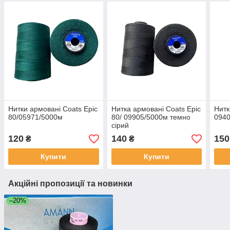
Нитки армовані Coats Epic
Нитка армовані Coats Epic
Нитк
80/05971/5000м
80/ 09905/5000м темно
0940
сірий
120
140
150
₴
₴
Купити
Купити
Акційні пропозиції та новинки
–20%