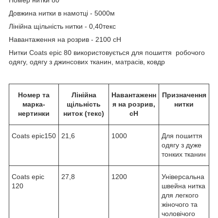
Довжина нитки в намотці - 5000м
Лінійна щільність нитки - 0,40текс
Навантаження на розрив - 2100 сН
Нитки Сoats epic 80 використовується для пошиття робочого
одягу, одягу з джинсових тканин, матрасів, ковдр
Номер та
Лінійна
Навантаженн
Призначення
марка-
щільність
я на розрив,
нитки
нертинки
ниток (текс)
сН
Coats epic150
21,6
1000
Для пошиття
одягу з дуже
тонких тканин
Coats epic
27,8
1200
Універсальна
120
швейна нитка
для легкого
жіночого та
чоловічого