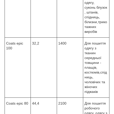
одягу,
суконь блузок
, штанів,
спідниць,
білизни,трико
тажних
виробів
Coats epic
32,2
1400
Для пошиття
100
одягу з
тканин
середньої
товщини -
плащів,
костюмів,cпід
ниць,
чоловічих та
жіночих
піджаків
Coats epic 80
44,4
2100
Для пошиття
робочого
одягу, одягу з