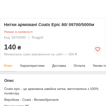
Нитки армовані Coats Epic 80/ 09700/5000м
Немає в наявності
Код: 09700/80
Роздріб
140
₴
Мінімальна сума замовлення на сайті — 350 ₴
Опис
Характеристики
Доставка
Оплата
Умови п
Опис
Coats epic - це армована швейна нитка, виготовлена з 100%
поліестру
Виробник - Coats - Великобританія
Номер нитки 80