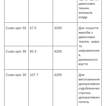
джинсових
тканин,
матрасів,
ковдр
Coats epic 50
67,5
3200
Для пошиття
виробів з
джинсових
тканин, шкіри
та
шкірзамінникі
Coats epic 35
82.4
4200
в,
домашнього
взуття
Coats epic 30
107.7
4200
Для
виготовлення
декоративних
оздоблюючих
строчок,
декоративних
петель