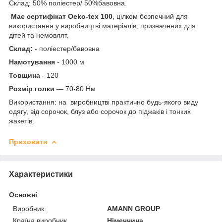
Склад: 50% поліестер/ 50%бавовна.
Має сертифікат Oeko-tex 100
, цілком безпечний для
використання у виробництві матеріалів, призначених для
дітей та немовлят.
Склад:
- поліестер/бавовна
Намотування
- 1000 м
Товщина
- 120
Розмір голки
— 70-80 Нм
Використання: на виробництві практично будь-якого виду
одягу, від сорочок, блуз або сорочок до піджаків і тонких
жакетів.
Приховати
Характеристики
Основні
Виробник
AMANN GROUP
Країна виробник
Німеччина