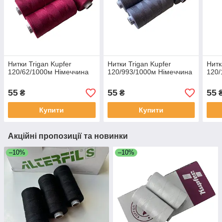
Нитки Trigan Kupfer
Нитки Trigan Kupfer
Нитк
120/62/1000м Німеччина
120/993/1000м Німеччина
120/
55
55
55
₴
₴
Купити
Купити
Акційні пропозиції та новинки
–10%
–10%