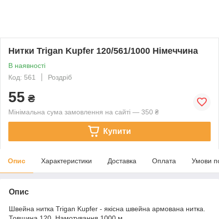
Нитки Trigan Kupfer 120/561/1000 Німеччина
В наявності
Код: 561
Роздріб
55
₴
Мінімальна сума замовлення на сайті — 350 ₴
Купити
Опис
Характеристики
Доставка
Оплата
Умови п
Опис
Швейна нитка Trigan Kupfer - якісна швейна армована нитка.
Товщина 120. Намотування 1000 м.