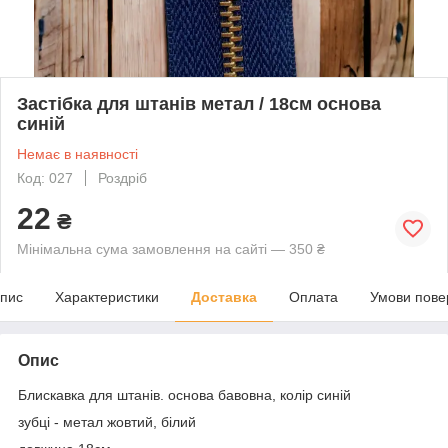
Застібка для штанів метал / 18см основа
синій
Немає в наявності
Код: 027
Роздріб
22
₴
Мінімальна сума замовлення на сайті — 350 ₴
пис
Характеристики
Доставка
Оплата
Умови пове
Опис
Блискавка для штанів. основа бавовна, колір синій
зубці - метал жовтий, білий