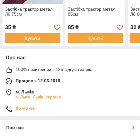
Застібка трактор метал,
Застібка трактор метал,
Заст
Л6 75см
85см
Л8 
35
85
32
₴
₴
Купити
Купити
Про нас
100% позитивних з 125 відгуків за рік
Працює з 12.03.2018
м. Львів
м Львів, Львів, Україна
Контакти
Про нас