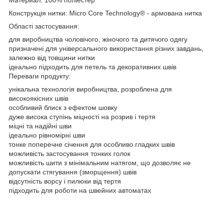
Конструкція нитки: Micro Core Technology® - армована нитка
Області застосування:
для виробництва чоловічого, жіночого та дитячого одягу
призначені для універсального використання різних завдань,
залежно від товщини нитки
ідеально підходить для петель та декоративних швів
Переваги продукту:
унікальна технологія виробництва, розроблена для
високоякісних швів
особливий блиск з ефектом шовку
дуже висока ступінь міцності на розрив і тертя
міцні та надійні шви
ідеально рівномірні шви
тонке поперечне січення для особливо гладких швів
можливість застосування тонких голок
можливість шити з мінімальним натягом, що дозволяє не
допускати стягування (зморщення) швів
відсутність ворсу і пилюки від тертя
підходить для роботи на швейних автоматах