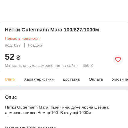
Нитки Gutermann Mara 100/827/1000м
Немає в наявності
Код: 827
Роздріб
52
₴
Мінімальна сума замовлення на сайті — 350 ₴
Опис
Характеристики
Доставка
Оплата
Умови п
Опис
Нитки Gutermann Mara Німеччина. дуже якісна швейна
армована нитка. Номер 100 В катушці 1000м.
Материал: 100% поліестер