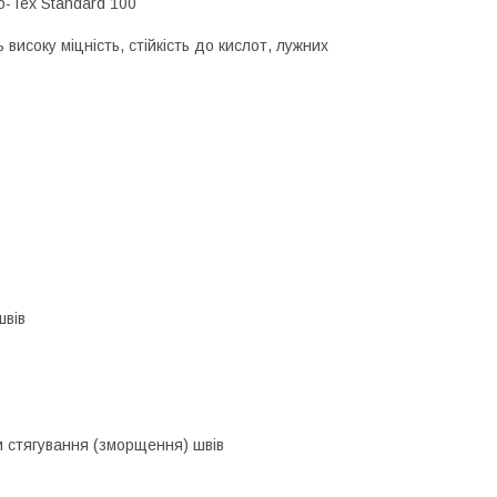
o-Tex Standard 100
исоку міцність, стійкість до кислот, лужних
швів
и стягування (зморщення) швів