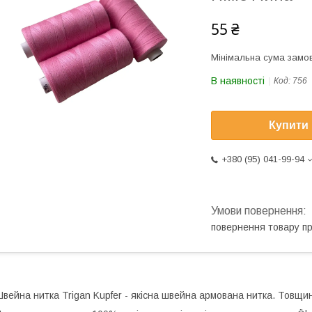
55 ₴
Мінімальна сума замов
В наявності
Код:
756
Купити
+380 (95) 041-99-94
повернення товару п
вейна нитка Trigan Kupfer - якісна швейна армована нитка. Товщи