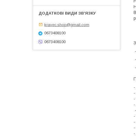
Н
Н
В
р
kravec.shop@gmail.com
0673408100
0673408100
З
-
-
-
П
-
-
-
-
-
-
-
-
-