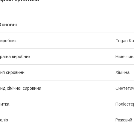
Основні
иробник
Trigan Ku
раїна виробник
Німеччин
ип сировини
Хімічна
ид хімічної сировини
Синтети
итка
Поліесте
олір
Рожевий