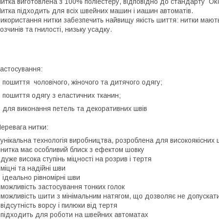
итка виготовлена з 100% поліестеру, відповідно до стандарту Ök
итка підходить для всіх швейних машин і иашин автоматів.
икористання нитки забезпечить найвищу якість шиття: нитки мають в
озчинів та гнилості, низьку усадку.
астосування:
 пошиття чоловічого, жіночого та дитячого одягу;
 пошиття одягу з еластичних тканин;
 для виконання петель та декоративних швів
еревага нитки:
 унікальна технологія виробництва, розроблена для високоякісних 
 нитка має особливий блиск з ефектом шовку
 дуже висока ступінь міцності на розрив і тертя
 міцні та надійні шви
 ідеально рівномірні шви
 можливість застосування тонких голок
 можливість шити з мінімальним натягом, що дозволяє не допускат
 відсутність ворсу і пилюки від тертя
 підходить для роботи на швейних автоматах