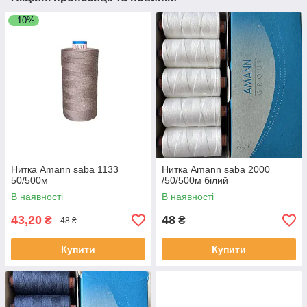
–10%
Нитка Amann saba 1133
Нитка Amann saba 2000
50/500м
/50/500м білий
В наявності
В наявності
43,20
48
₴
₴
48 ₴
Купити
Купити