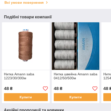
Всі умови повернення
Подібні товари компанії
Нитка Amann saba
Нитка швейна Amann saba
Нитк
1223/30/300м
0412/50/500м
1254
48
48
48
₴
₴
Купити
Купити
Акційні пропозиції та новинки