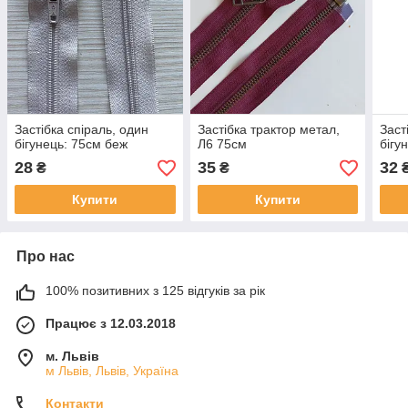
Застібка спіраль, один
Застібка трактор метал,
Заст
бігунець: 75см беж
Л6 75см
бігу
28
35
32
₴
₴
Купити
Купити
Про нас
100% позитивних з 125 відгуків за рік
Працює з 12.03.2018
м. Львів
м Львів, Львів, Україна
Контакти