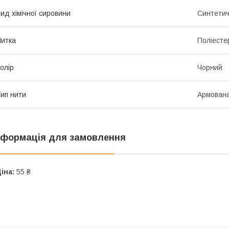
ид хімічної сировини
Синтети
итка
Поліесте
олір
Чорний
ип нити
Армован
нформація для замовлення
іна:
55 ₴