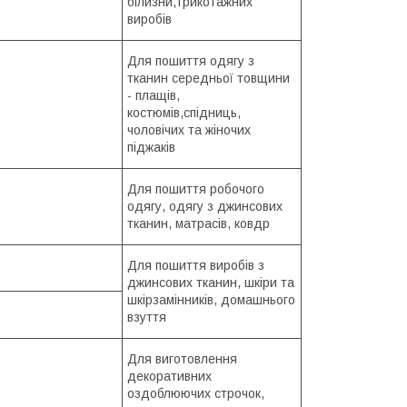
білизни,трикотажних
виробів
Для пошиття одягу з
тканин середньої товщини
- плащів,
костюмів,cпідниць,
чоловічих та жіночих
піджаків
Для пошиття робочого
одягу, одягу з джинсових
тканин, матрасів, ковдр
Для пошиття виробів з
джинсових тканин, шкіри та
шкірзамінників, домашнього
взуття
Для виготовлення
декоративних
оздоблюючих строчок,