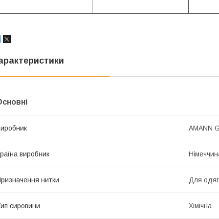
арактеристики
Основні
иробник
AMANN 
раїна виробник
Німеччин
ризначення нитки
Для одяг
ип сировини
Хімічна