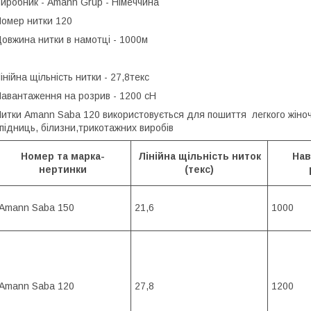
иробник - Amann Grup - Німеччина
омер нитки 120
овжина нитки в намотці - 1000м
інійна щільність нитки - 27,8текс
авантаження на розрив - 1200 сН
итки Amann Saba 120 використовується для пошиття легкого жіночог
підниць, білизни,трикотажних виробів
Номер та марка-
Лінійна щільність ниток
Нав
нертинки
(текс)
Amann Saba 150
21,6
1000
Amann Saba 120
27,8
1200