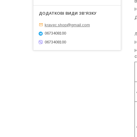
В
Н
Д
kravec.shop@gmail.com
0673408100
Л
Н
0673408100
Н
с