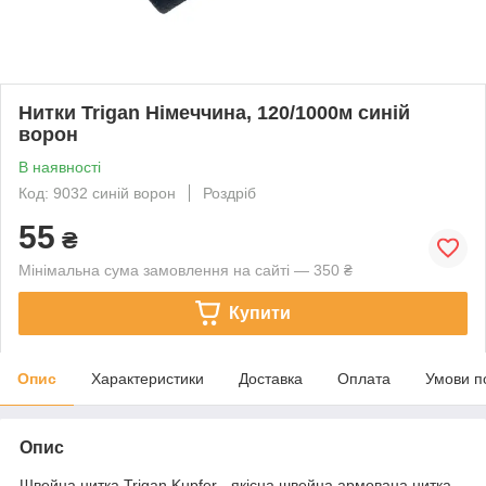
Нитки Trigan Німеччина, 120/1000м синій
ворон
В наявності
Код: 9032 синій ворон
Роздріб
55
₴
Мінімальна сума замовлення на сайті — 350 ₴
Купити
Опис
Характеристики
Доставка
Оплата
Умови п
Опис
Швейна нитка Trigan Kupfer - якісна швейна армована нитка.