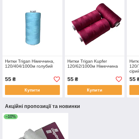
Нитки Trigan Німеччина,
Нитки Trigan Kupfer
Нитк
120/404/1000м голубий
120/62/1000м Німеччина
120/
сіри
55
55
55
₴
₴
Купити
Купити
Акційні пропозиції та новинки
–10%