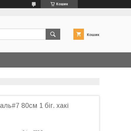
Кошик
Кошик
аль#7 80см 1 біг. хакі