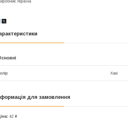
иробник Україна
арактеристики
Основні
олір
Хакі
нформація для замовлення
іна:
42 ₴