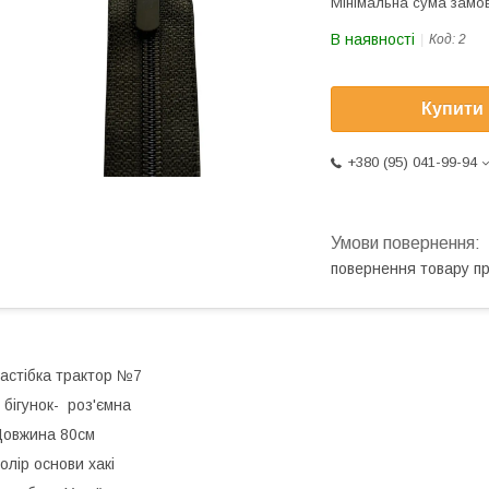
Мінімальна сума замов
В наявності
Код:
2
Купити
+380 (95) 041-99-94
повернення товару п
астібка трактор №7
 бігунок- роз'ємна
овжина 80см
олір основи хакі