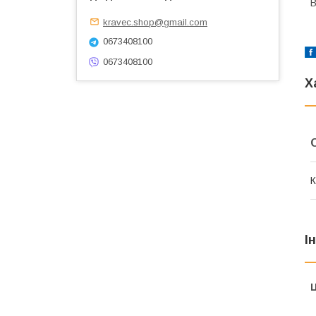
В
kravec.shop@gmail.com
0673408100
0673408100
Х
К
І
Ц