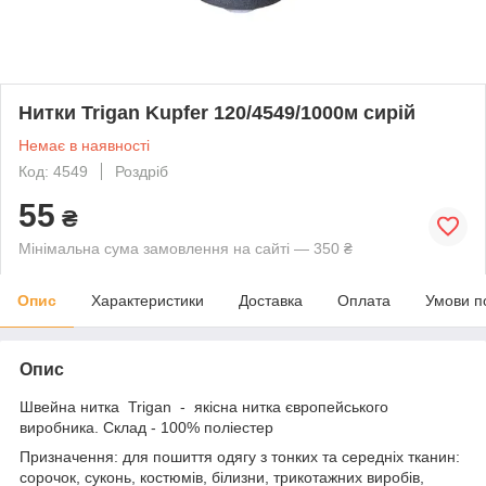
Нитки Trigan Kupfer 120/4549/1000м сирій
Немає в наявності
Код: 4549
Роздріб
55
₴
Мінімальна сума замовлення на сайті — 350 ₴
Опис
Характеристики
Доставка
Оплата
Умови п
Опис
Швейна нитка Trigan - якісна нитка європейського
виробника. Склад - 100% поліестер
Призначення: для пошиття одягу з тонких та середніх тканин:
сорочок, суконь, костюмів, білизни, трикотажних виробів,