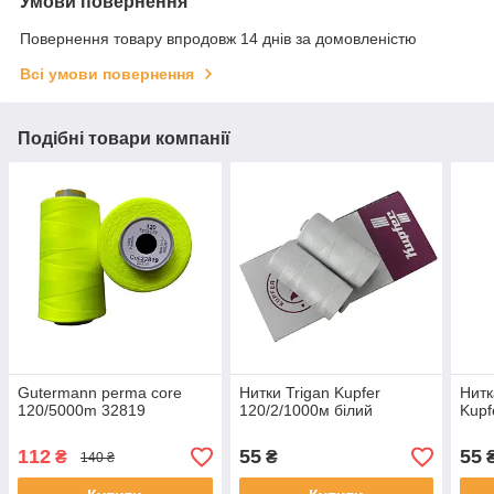
Умови повернення
Повернення товару впродовж 14 днів за домовленістю
Всі умови повернення
Подібні товари компанії
Gutermann perma core
Нитки Trigan Kupfer
Нитк
120/5000m 32819
120/2/1000м білий
Kupf
112
55
55
₴
₴
140 ₴