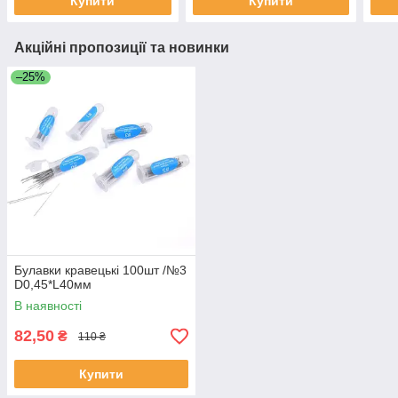
Купити
Купити
Акційні пропозиції та новинки
–25%
Булавки кравецькі 100шт /№3
D0,45*L40мм
В наявності
82,50
₴
110 ₴
Купити