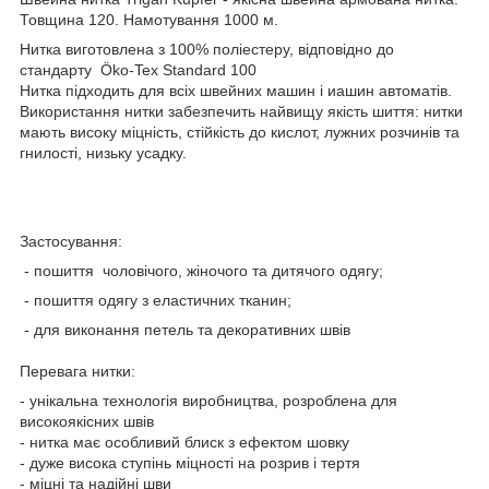
Товщина 120. Намотування 1000 м.
Нитка виготовлена з 100% поліестеру, відповідно до
стандарту Öko-Tex Standard 100
Нитка підходить для всіх швейних машин і иашин автоматів.
Використання нитки забезпечить найвищу якість шиття: нитки
мають високу міцність, стійкість до кислот, лужних розчинів та
гнилості, низьку усадку.
Застосування:
- пошиття чоловічого, жіночого та дитячого одягу;
- пошиття одягу з еластичних тканин;
- для виконання петель та декоративних швів
Перевага нитки:
- унікальна технологія виробництва, розроблена для
високоякісних швів
- нитка має особливий блиск з ефектом шовку
- дуже висока ступінь міцності на розрив і тертя
- міцні та надійні шви