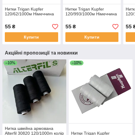
Нитки Trigan Kupfer
Нитки Trigan Kupfer
Нитк
120/62/1000м Німеччина
120/993/1000м Німеччина
120/
55
55
55
₴
₴
Купити
Купити
Акційні пропозиції та новинки
–10%
–10%
Нитка швейна армована
Alterfil 30820 120/1000m колір
Нитки Trigan Kupfer