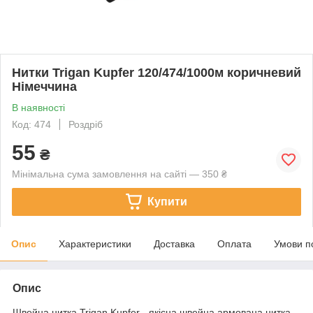
Нитки Trigan Kupfer 120/474/1000м коричневий
Німеччина
В наявності
Код: 474
Роздріб
55
₴
Мінімальна сума замовлення на сайті — 350 ₴
Купити
Опис
Характеристики
Доставка
Оплата
Умови п
Опис
Швейна нитка Trigan Kupfer - якісна швейна армована нитка.