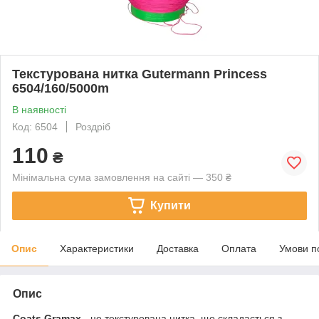
Teкстурована нитка Gutermann Princess
6504/160/5000m
В наявності
Код: 6504
Роздріб
110
₴
Мінімальна сума замовлення на сайті — 350 ₴
Купити
Опис
Характеристики
Доставка
Оплата
Умови п
Опис
Coats Gramax
- це текстурована нитка, що складається з