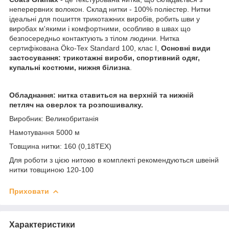
неперервних волокон. Склад нитки - 100% поліестер. Нитки
ідеальні для пошиття трикотажних виробів, робить шви у
виробах м'якими і комфортними, особливо в швах що
безпосередньо контактують з тілом людини. Нитка
сертифікована Öko-Tex Standard 100, клас I,
Основні види
застосування: трикотажні вироби, спортивний одяг,
купальні костюми, нижня білизна
.
Обладнання: нитка ставиться на верхній та нижній
петляч на оверлок та розпошивалку.
Виробник: Великобританія
Намотування 5000 м
Товщина нитки: 160 (0,18TEX)
Для роботи з цією нитокю в комплекті рекомендуються швеінй
нитки товщиною 120-100
Приховати
Характеристики