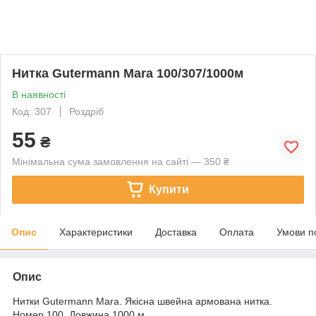
Нитка Gutermann Mara 100/307/1000м
В наявності
Код: 307
Роздріб
55
₴
Мінімальна сума замовлення на сайті — 350 ₴
Купити
Опис
Характеристики
Доставка
Оплата
Умови п
Опис
Нитки Gutermann Mara. Якісна швейна армована нитка.
Номер 100. Довжина 1000 м.