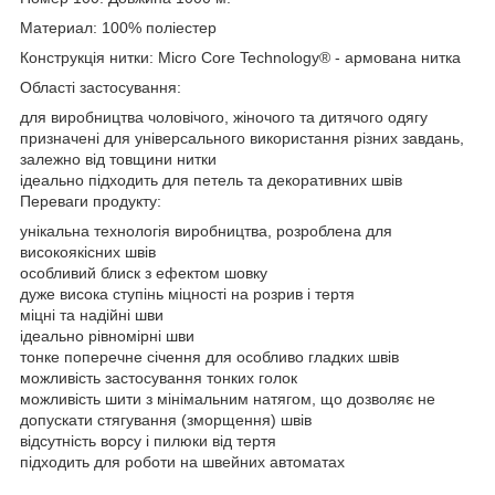
Материал: 100% поліестер
Конструкція нитки: Micro Core Technology® - армована нитка
Області застосування:
для виробництва чоловічого, жіночого та дитячого одягу
призначені для універсального використання різних завдань,
залежно від товщини нитки
ідеально підходить для петель та декоративних швів
Переваги продукту:
унікальна технологія виробництва, розроблена для
високоякісних швів
особливий блиск з ефектом шовку
дуже висока ступінь міцності на розрив і тертя
міцні та надійні шви
ідеально рівномірні шви
тонке поперечне січення для особливо гладких швів
можливість застосування тонких голок
можливість шити з мінімальним натягом, що дозволяє не
допускати стягування (зморщення) швів
відсутність ворсу і пилюки від тертя
підходить для роботи на швейних автоматах