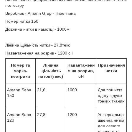
поліестру
Виробник - Amann Grup - Німеччина
Номер нитки 150
Довжина нитки в намотці - 1000м
Лінійна щільність нитки - 27,8текс
Навантаження на розрив - 1200 сН
Номер та
Лінійна
Навантаженн
Призначення
марка-
щільність
я на розрив,
нитки
нестрики
ниток (текс)
сН
Amann Saba
21,6
1000
Для пошиття
150
одягу з дуже
тонких тканин
Amann Saba
27,8
1200
Універсальна
120
швейна нитка
для легкого
жіночого та