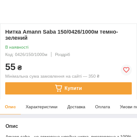
Нитка Amann Saba 150/0426/1000м темно-
зелений
В наявності
Код: 0426/150/1000м
Роздріб
55
₴
Мінімальна сума замовлення на сайті — 350 ₴
Купити
Опис
Характеристики
Доставка
Оплата
Умови п
Опис
Amann saba - це армована швейна нитка, виготовлена з 100%