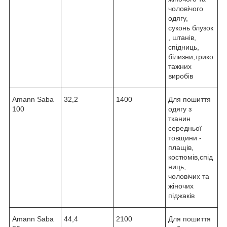
чоловічого
одягу,
суконь блузок
, штанів,
спідниць,
білизни,трико
тажних
виробів
Amann Saba
32,2
1400
Для пошиття
100
одягу з
тканин
середньої
товщини -
плащів,
костюмів,cпід
ниць,
чоловічих та
жіночих
піджаків
Amann Saba
44,4
2100
Для пошиття