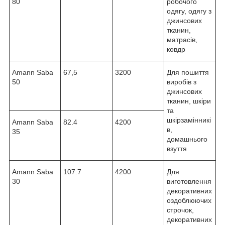
80
робочого
одягу, одягу з
джинсових
тканин,
матрасів,
ковдр
Amann Saba
67,5
3200
Для пошиття
50
виробів з
джинсових
тканин, шкіри
та
шкірзамінникі
Amann Saba
82.4
4200
в,
35
домашнього
взуття
Amann Saba
107.7
4200
Для
30
виготовлення
декоративних
оздоблюючих
строчок,
декоративних