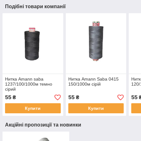
Подібні товари компанії
Нитка Amann saba
Нитка Amann Saba 0415
Нитк
1237/100/1000м темно
150/1000м ciрій
120
сірий
55
55
55
₴
₴
Купити
Купити
Акційні пропозиції та новинки