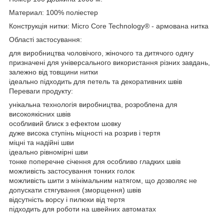
Материал: 100% поліестер
Конструкція нитки: Micro Core Technology® - армована нитка
Області застосування:
для виробництва чоловічого, жіночого та дитячого одягу
призначені для універсального використання різних завдань,
залежно від товщини нитки
ідеально підходить для петель та декоративних швів
Переваги продукту:
унікальна технологія виробництва, розроблена для
високоякісних швів
особливий блиск з ефектом шовку
дуже висока ступінь міцності на розрив і тертя
міцні та надійні шви
ідеально рівномірні шви
тонке поперечне січення для особливо гладких швів
можливість застосування тонких голок
можливість шити з мінімальним натягом, що дозволяє не
допускати стягування (зморщення) швів
відсутність ворсу і пилюки від тертя
підходить для роботи на швейних автоматах