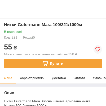
Нитки Gutermann Mara 100/221/1000м
В наявності
Код: 221
Роздріб
55
₴
Мінімальна сума замовлення на сайті — 350 ₴
Купити
Опис
Характеристики
Доставка
Оплата
Умови п
Опис
Нитки Gutermann Mara. Якісна швейна армована нитка.
Номер 100 Довжина 1000 м.