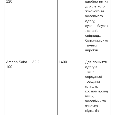
120
швейна нитка
для легкого
жіночого та
чоловічого
одягу,
суконь блузок
, штанів,
спідниць,
білизни,трико
тажних
виробів
Amann Saba
32,2
1400
Для пошиття
100
одягу з
тканин
середньої
товщини -
плащів,
костюмів,cпід
ниць,
чоловічих та
жіночих
піджаків