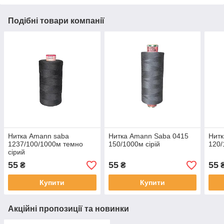
Подібні товари компанії
Нитка Amann saba
Нитка Amann Saba 0415
Нитк
1237/100/1000м темно
150/1000м ciрій
120
сірий
55
55
55
₴
₴
Купити
Купити
Акційні пропозиції та новинки