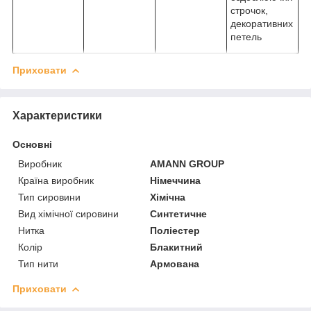
строчок,
декоративних
петель
Приховати
Характеристики
Основні
Виробник
AMANN GROUP
Країна виробник
Німеччина
Тип сировини
Хімічна
Вид хімічної сировини
Синтетичне
Нитка
Поліестер
Колір
Блакитний
Тип нити
Армована
Приховати