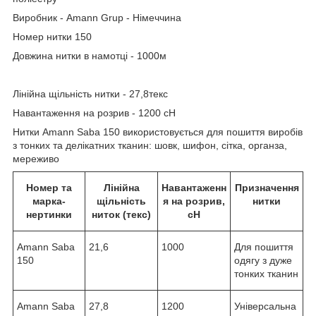
Виробник - Amann Grup - Німеччина
Номер нитки 150
Довжина нитки в намотці - 1000м
Лінійна щільність нитки - 27,8текс
Навантаження на розрив - 1200 сН
Нитки Amann Saba 150 використовується для пошиття виробів
з тонких та делікатних тканин: шовк, шифон, сітка, органза,
мереживо
Номер та
Лінійна
Навантаженн
Призначення
марка-
щільність
я на розрив,
нитки
нертинки
ниток (текс)
сН
Amann Saba
21,6
1000
Для пошиття
150
одягу з дуже
тонких тканин
Amann Saba
27,8
1200
Універсальна