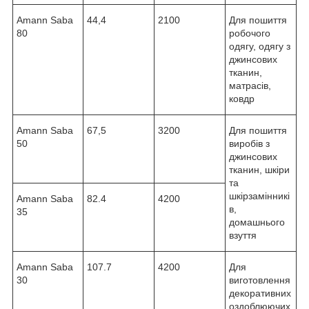
Amann Saba
44,4
2100
Для пошиття
80
робочого
одягу, одягу з
джинсових
тканин,
матрасів,
ковдр
Amann Saba
67,5
3200
Для пошиття
50
виробів з
джинсових
тканин, шкіри
та
шкірзамінникі
Amann Saba
82.4
4200
в,
35
домашнього
взуття
Amann Saba
107.7
4200
Для
30
виготовлення
декоративних
оздоблюючих