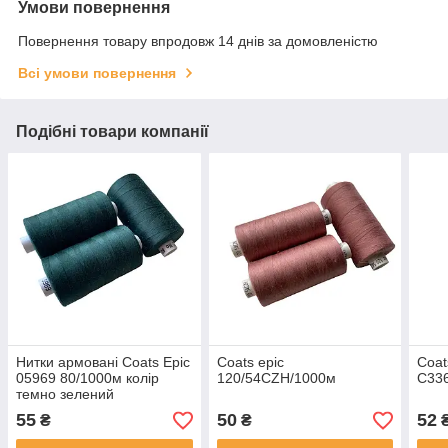
Умови повернення
Повернення товару впродовж 14 днів за домовленістю
Всі умови повернення
Подібні товари компанії
Нитки армовані Coats Epic
Coats epic
Coat
05969 80/1000м колір
120/54СZH/1000м
С33
темно зелений
55
50
52
₴
₴