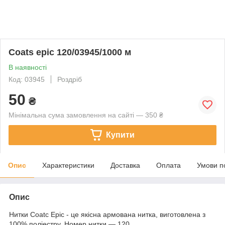
Coats epic 120/03945/1000 м
В наявності
Код: 03945
Роздріб
50
₴
Мінімальна сума замовлення на сайті — 350 ₴
Купити
Опис
Характеристики
Доставка
Оплата
Умови п
Опис
Нитки Coatc Epic - це якісна армована нитка, виготовлена з
100% поліестру. Номер нитки — 120,