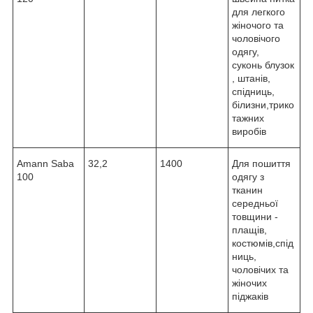
для легкого
жіночого та
чоловічого
одягу,
суконь блузок
, штанів,
спідниць,
білизни,трико
тажних
виробів
Amann Saba
32,2
1400
Для пошиття
100
одягу з
тканин
середньої
товщини -
плащів,
костюмів,cпід
ниць,
чоловічих та
жіночих
піджаків