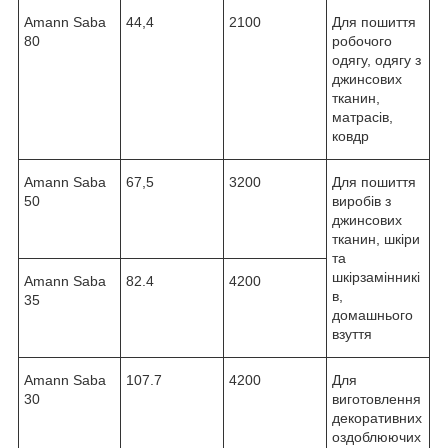
Amann Saba
44,4
2100
Для пошиття
80
робочого
одягу, одягу з
джинсових
тканин,
матрасів,
ковдр
Amann Saba
67,5
3200
Для пошиття
50
виробів з
джинсових
тканин, шкіри
та
шкірзамінникі
Amann Saba
82.4
4200
в,
35
домашнього
взуття
Amann Saba
107.7
4200
Для
30
виготовлення
декоративних
оздоблюючих