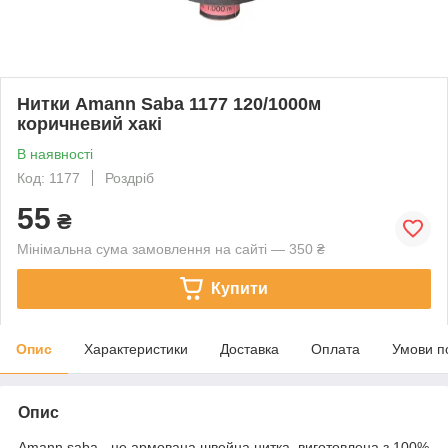
Нитки Amann Saba 1177 120/1000м
коричневий хакі
В наявності
Код: 1177
Роздріб
55
₴
Мінімальна сума замовлення на сайті — 350 ₴
Купити
Опис
Характеристики
Доставка
Оплата
Умови п
Опис
Amann saba - це армована швейна нитка, виготовлена з 100%