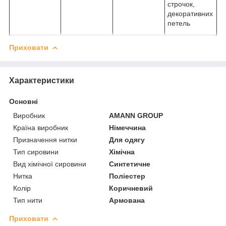
строчок,
декоративних
петель
Приховати
Характеристики
Основні
Виробник
AMANN GROUP
Країна виробник
Німеччина
Призначення нитки
Для одягу
Тип сировини
Хімічна
Вид хімічної сировини
Синтетичне
Нитка
Поліестер
Колір
Коричневий
Тип нити
Армована
Приховати