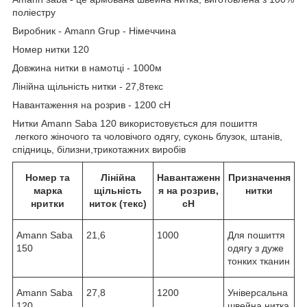
поліестру
Виробник - Amann Grup - Німеччина
Номер нитки 120
Довжина нитки в намотці - 1000м
Лінійна щільність нитки - 27,8текс
Навантаження на розрив - 1200 сН
Нитки Amann Saba 120 використовується для пошиття
легкого жіночого та чоловічого одягу, суконь блузок, штанів,
спідниць, білизни,трикотажних виробів
Номер та
Лінійна
Навантаженн
Призначення
марка
щільність
я на розрив,
нитки
нритки
ниток (текс)
сН
Amann Saba
21,6
1000
Для пошиття
150
одягу з дуже
тонких тканин
Amann Saba
27,8
1200
Універсальна
120
швейна нитка