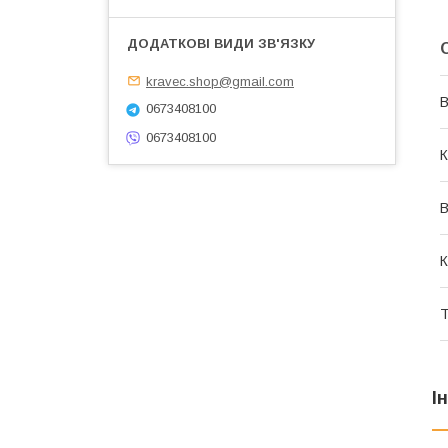
kravec.shop@gmail.com
В
0673408100
0673408100
К
К
Т
І