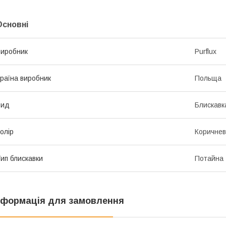
Основні
иробник
Purflux
раїна виробник
Польща
Вид
Блискавк
олір
Коричне
ип блискавки
Потайна
нформація для замовлення