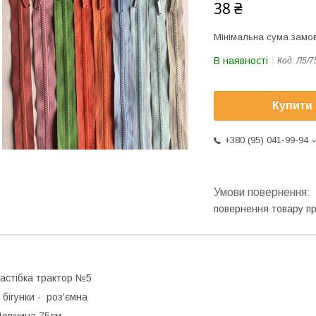
38 ₴
Мінімальна сума замов
В наявності
Код:
Л5/7
Купити
+380 (95) 041-99-94
повернення товару п
астібка трактор №5
 бігунки - роз'ємна
овжина 75см