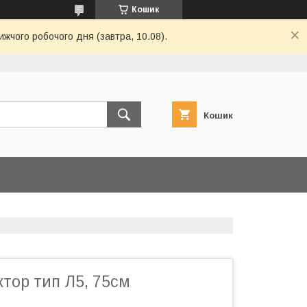
Кошик
ижчого робочого дня (завтра, 10.08).
Кошик
ктор тип Л5, 75см