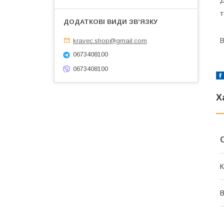
т
В
kravec.shop@gmail.com
0673408100
0673408100
Х
К
В