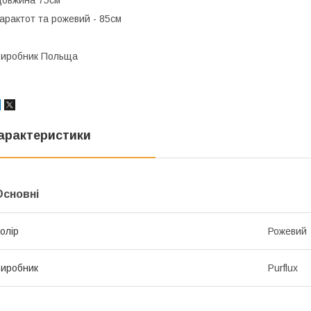
арактот та рожевий - 85см
иробник Польща
арактеристики
Основні
олір
Рожевий
иробник
Purflux