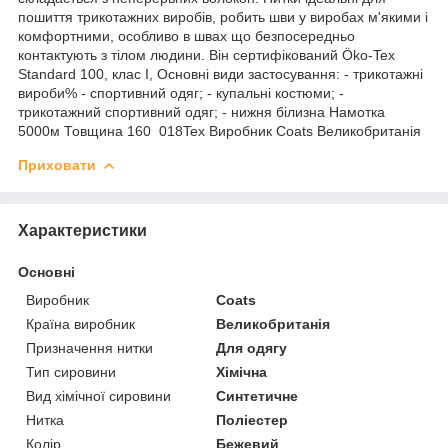
пошиття трикотажних виробів, робить шви у виробах м'якими і
комфортними, особливо в швах що безпосередньо
контактують з тілом людини. Він сертифікований Öko-Tex
Standard 100, клас I, Основні види застосування: - трикотажні
вироби% - спортивний одяг; - купальні костюми; -
трикотажний спортивний одяг; - нижня білизна Намотка
5000м Товщина 160 018Tex Виробник Coats Великобританія
Приховати
Характеристики
Основні
Виробник
Coats
Країна виробник
Великобританія
Призначення нитки
Для одягу
Тип сировини
Хімічна
Вид хімічної сировини
Синтетичне
Нитка
Поліестер
Колір
Бежевий