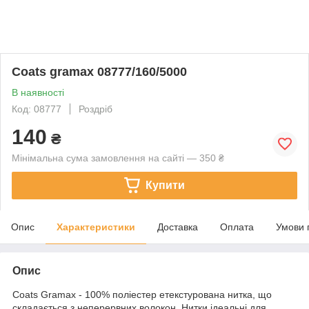
Coats gramax 08777/160/5000
В наявності
Код: 08777
Роздріб
140
₴
Мінімальна сума замовлення на сайті — 350 ₴
Купити
Опис
Характеристики
Доставка
Оплата
Умови 
Опис
Coats Gramax - 100% поліестер етекстурована нитка, що
складається з неперервних волокон. Нитки ідеальні для