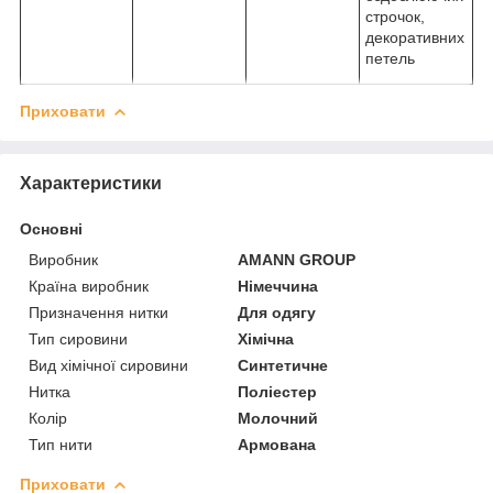
строчок,
декоративних
петель
Приховати
Характеристики
Основні
Виробник
AMANN GROUP
Країна виробник
Німеччина
Призначення нитки
Для одягу
Тип сировини
Хімічна
Вид хімічної сировини
Синтетичне
Нитка
Поліестер
Колір
Молочний
Тип нити
Армована
Приховати