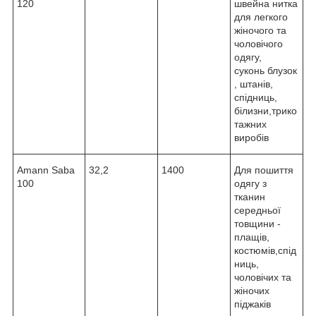
120
швейна нитка
для легкого
жіночого та
чоловічого
одягу,
суконь блузок
, штанів,
спідниць,
білизни,трико
тажних
виробів
Amann Saba
32,2
1400
Для пошиття
100
одягу з
тканин
середньої
товщини -
плащів,
костюмів,cпід
ниць,
чоловічих та
жіночих
піджаків