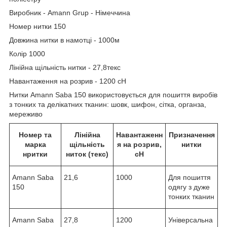
Виробник - Amann Grup - Німеччина
Номер нитки 150
Довжина нитки в намотці - 1000м
Колір 1000
Лінійна щільність нитки - 27,8текс
Навантаження на розрив - 1200 сН
Нитки Amann Saba 150 використовується для пошиття виробів
з тонких та делікатних тканин: шовк, шифон, сітка, органза,
мереживо
Номер та
Лінійна
Навантаженн
Призначення
марка
щільність
я на розрив,
нитки
нритки
ниток (текс)
сН
Amann Saba
21,6
1000
Для пошиття
150
одягу з дуже
тонких тканин
Amann Saba
27,8
1200
Універсальна