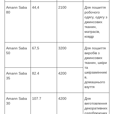
Amann Saba
44,4
2100
Для пошиття
80
робочого
одягу, одягу з
джинсових
тканин,
матрасів,
ковдр
Amann Saba
67,5
3200
Для пошиття
50
виробів з
джинсових
тканин, шкіри
та
шкірзамінникі
Amann Saba
82.4
4200
в,
35
домашнього
взуття
Amann Saba
107.7
4200
Для
30
виготовлення
декоративних
оздоблюючих