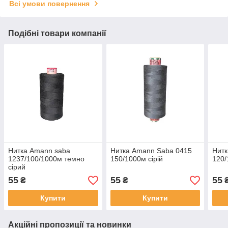
Всі умови повернення
Подібні товари компанії
Нитка Amann saba
Нитка Amann Saba 0415
Нитк
1237/100/1000м темно
150/1000м ciрій
120
сірий
55
55
55
₴
₴
Купити
Купити
Акційні пропозиції та новинки