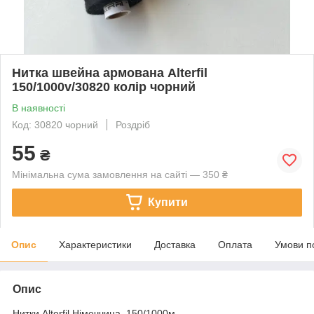
Нитка швейна армована Alterfil
150/1000v/30820 колір чорний
В наявності
Код: 30820 чорний
Роздріб
55
₴
Мінімальна сума замовлення на сайті — 350 ₴
Купити
Опис
Характеристики
Доставка
Оплата
Умови п
Опис
Нитки Alterfil Німеччина, 150/1000м