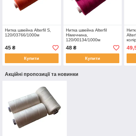
Нитка швейна Alterfil S,
Нитка швейна Alterfil
Нитк
120/03766/1000м
Німеччина,
Alte
120/00134/1000м
колі
45
48
49,
₴
₴
Купити
Купити
Акційні пропозиції та новинки