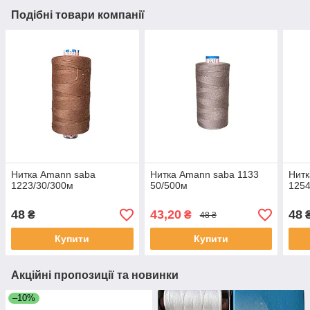
Подібні товари компанії
Нитка Amann saba
Нитка Amann saba 1133
Нитк
1223/30/300м
50/500м
1254
48
43,20
48
₴
₴
48 ₴
Купити
Купити
Акційні пропозиції та новинки
–10%