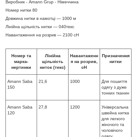
Виробник - Amann Grup - Німеччина
Номер нитки 80
Довжина нитки в намотці — 1000 м
Лінійна щільність нитки — 040текс
Навантаження на розрив — 2100 сН
Номер та
Лінійна
Навантаженн
Призначення
марка-
щільність
я на розрив,
нитки
нертинки
ниток (текс)
сН
Amann Saba
21,6
1000
Для пошиття
150
одягу з дуже
тонких тканин
Amann Saba
27,8
1200
Універсальна
120
швейна нитка
для легкого
жіночого та
чоловічого
одягу,