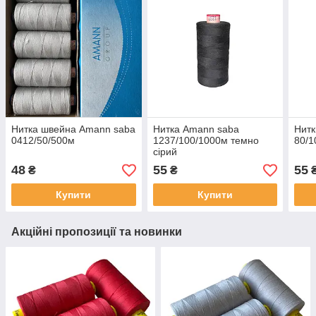
Нитка швейна Amann saba
Нитка Amann saba
Нитк
0412/50/500м
1237/100/1000м темно
80/1
сірий
48
55
55
₴
₴
Купити
Купити
Акційні пропозиції та новинки