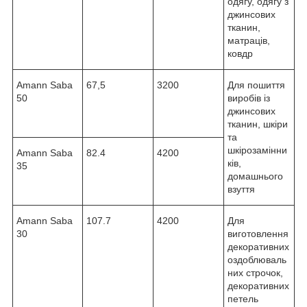
одягу, одягу з
джинсових
тканин,
матраців,
ковдр
Amann Saba
67,5
3200
Для пошиття
50
виробів із
джинсових
тканин, шкіри
та
шкірозамінни
Amann Saba
82.4
4200
ків,
35
домашнього
взуття
Amann Saba
107.7
4200
Для
30
виготовлення
декоративних
оздоблюваль
них строчок,
декоративних
петель