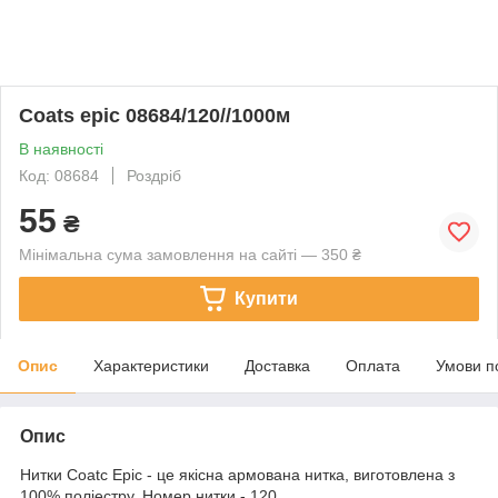
Coats epic 08684/120//1000м
В наявності
Код: 08684
Роздріб
55
₴
Мінімальна сума замовлення на сайті — 350 ₴
Купити
Опис
Характеристики
Доставка
Оплата
Умови п
Опис
Нитки Coatc Epic - це якісна армована нитка, виготовлена з
100% поліестру. Номер нитки - 120,