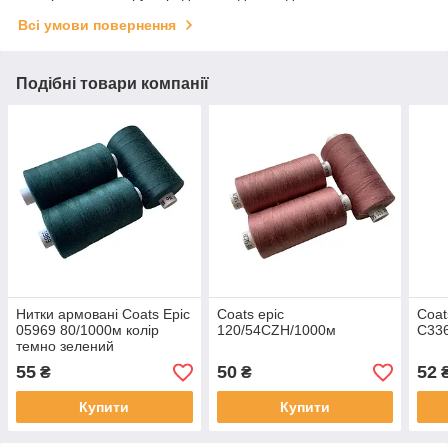
Всі умови повернення
Подібні товари компанії
Нитки армовані Coats Epic
Coats epic
Coat
05969 80/1000м колір
120/54СZH/1000м
С33
темно зелений
55
50
52
₴
₴
Купити
Купити