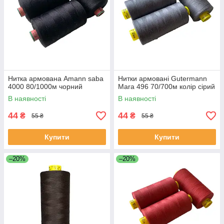
Нитка армована Amann saba
Нитки армовані Gutermann
4000 80/1000м чорний
Mara 496 70/700м колір сірий
В наявності
В наявності
44
44
₴
₴
55 ₴
55 ₴
Купити
Купити
–20%
–20%