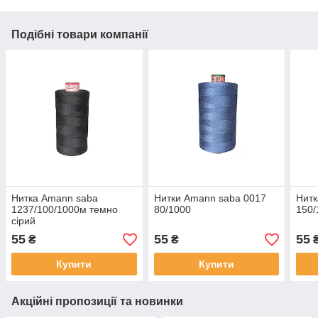
Подібні товари компанії
Нитка Amann saba
Нитки Amann saba 0017
Нитк
1237/100/1000м темно
80/1000
150/
сірий
55
55
55
₴
₴
Купити
Купити
Акційні пропозиції та новинки