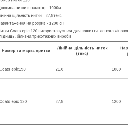
овжина нитки в намотці - 1000м
інійна щільність нитки - 27,8текс
авантаження на розрив - 1200 сН
итки Сoats epic 120 використовується для пошиття легкого жіночого
підниць, білизни,трикотажних виробів
Лінійна щільність ниток
Нав
Номер та марка нритки
(текс)
Coats epic150
21,6
1000
Coats epic 120
27,8
1200