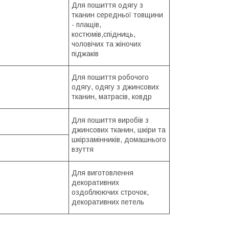
Для пошиття одягу з
тканин середньої товщини
- плащів,
костюмів,cпідниць,
чоловічих та жіночих
піджаків
Для пошиття робочого
одягу, одягу з джинсових
тканин, матрасів, ковдр
Для пошиття виробів з
джинсових тканин, шкіри та
шкірзамінників, домашнього
взуття
Для виготовлення
декоративних
оздоблюючих строчок,
декоративних петель