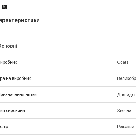
арактеристики
Основні
иробник
Coats
раїна виробник
Великобр
ризначення нитки
Для одяг
ип сировини
Хімічна
олір
Рожевий