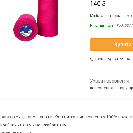
140 ₴
Мінімальна сума замов
В наявності
Код:
0377
Купити
+380 (95) 041-99-94
повернення товару п
oats epic - це армована швейна нитка, виготовлена з 100% поліес
иробник - Coats - Великобританія
омер нитки 120