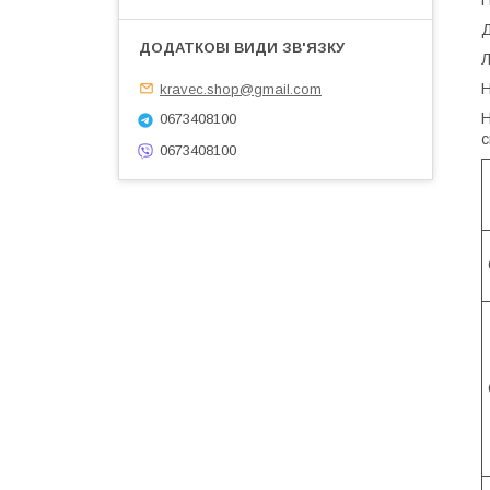
Д
Л
Н
kravec.shop@gmail.com
Н
0673408100
с
0673408100