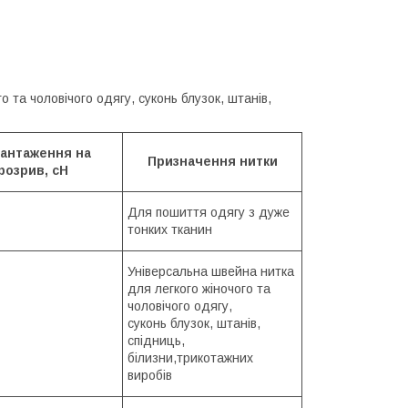
 та чоловічого одягу, суконь блузок, штанів,
антаження на
Призначення нитки
розрив, сН
Для пошиття одягу з дуже
тонких тканин
Універсальна швейна нитка
для легкого жіночого та
чоловічого одягу,
суконь блузок, штанів,
спідниць,
білизни,трикотажних
виробів