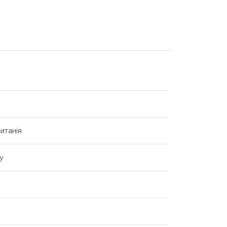
итанія
у