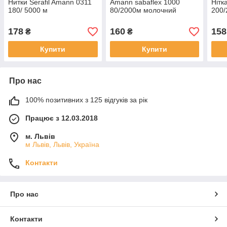
Нитки Serafil Amann 0311
Amann sabaflex 1000
Нітк
180/ 5000 м
80/2000м молочний
200/
178
160
158
₴
₴
Купити
Купити
Про нас
100% позитивних з 125 відгуків за рік
Працює з 12.03.2018
м. Львів
м Львів, Львів, Україна
Контакти
Про нас
Контакти