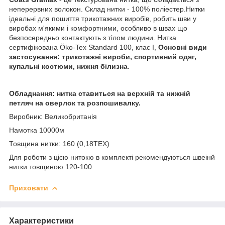
неперервних волокон. Склад нитки - 100% поліестер.Нитки
ідеальні для пошиття трикотажних виробів, робить шви у
виробах м'якими і комфортними, особливо в швах що
безпосередньо контактують з тілом людини. Нитка
сертифікована Öko-Tex Standard 100, клас I,
Основні види
застосування: трикотажні вироби, спортивний одяг,
купальні костюми, нижня білизна
.
Обладнання: нитка ставиться на верхній та нижній
петляч на оверлок та розпошивалку.
Виробник: Великобританія
Намотка 10000м
Товщина нитки: 160 (0,18TEX)
Для роботи з цією нитокю в комплекті рекомендуються швеінй
нитки товщиною 120-100
Приховати
Характеристики