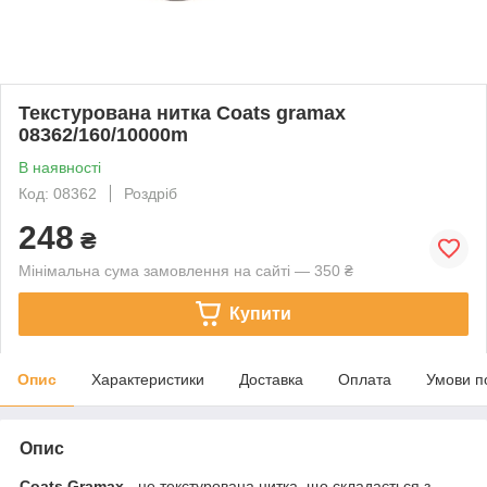
Текстурована нитка Coats gramax
08362/160/10000m
В наявності
Код: 08362
Роздріб
248
₴
Мінімальна сума замовлення на сайті — 350 ₴
Купити
Опис
Характеристики
Доставка
Оплата
Умови п
Опис
Coats Gramax
- це текстурована нитка, що складається з