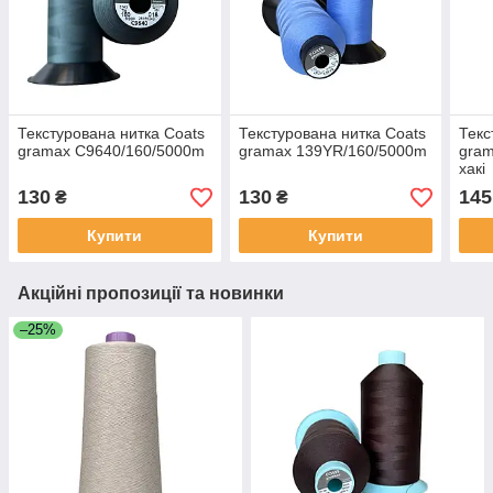
Текстурована нитка Coats
Текстурована нитка Coats
Текс
gramax C9640/160/5000m
gramax 139YR/160/5000m
gram
хакі
130
130
145
₴
₴
Купити
Купити
Акційні пропозиції та новинки
–25%