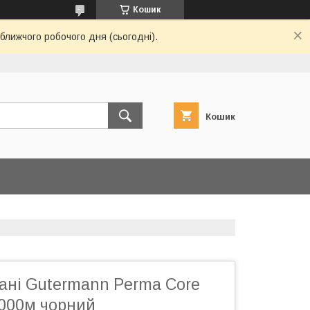
Кошик
ближчого робочого дня (сьогодні).
Кошик
ані Gutermann Perma Core
5000м чорний