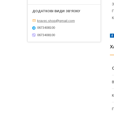
З
П
К
kravec.shop@gmail.com
0673408100
0673408100
Х
В
К
П