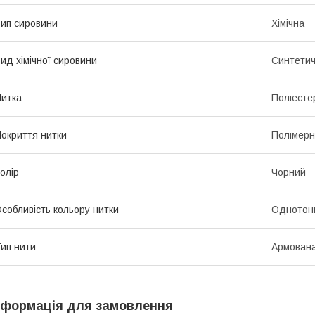
ип сировини
Хімічна
ид хімічної сировини
Синтети
итка
Поліесте
окриття нитки
Полімер
олір
Чорний
собливість кольору нитки
Однотон
ип нити
Армован
нформація для замовлення