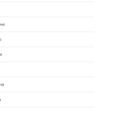
чне
р
не
на
а