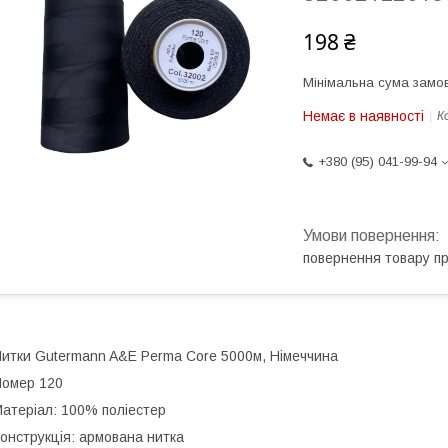
198 ₴
Мінімальна сума замов
Немає в наявності
К
+380 (95) 041-99-94
повернення товару п
итки Gutermann A&E Perma Core 5000м, Німеччина
омер 120
атеріал: 100% поліестер
онструкція: армована нитка