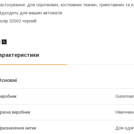
астосування: для сорочкових, костюмних тканин, трикотажних та 
ідходить для машин автоматів
олір 32002 чорний
арактеристики
Основні
иробник
Guterma
раїна виробник
Німеччин
ризначення нитки
Для одяг