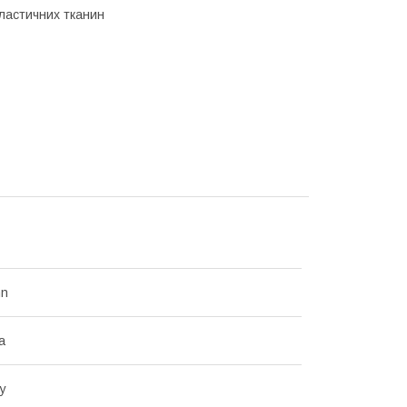
еластичних тканин
nn
а
у