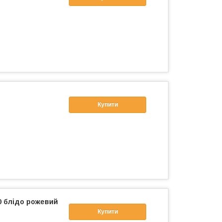
Купити
0 блідо рожевий
Купити