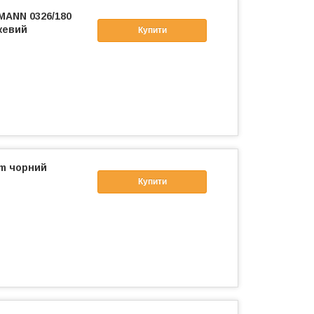
MANN 0326/180
жевий
Купити
0m чорний
Купити