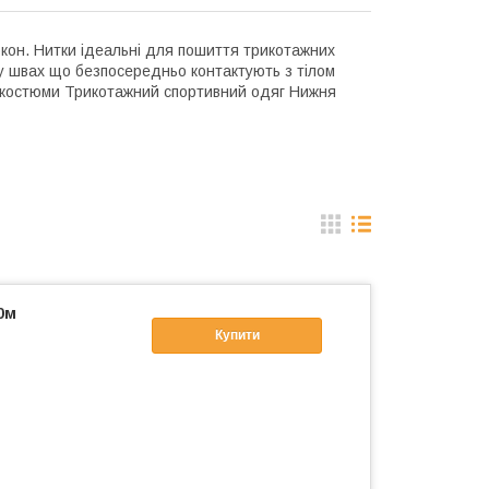
окон. Нитки ідеальні для пошиття трикотажних
 у швах що безпосередньо контактують з тілом
і костюми Трикотажний спортивний одяг Нижня
0м
Купити