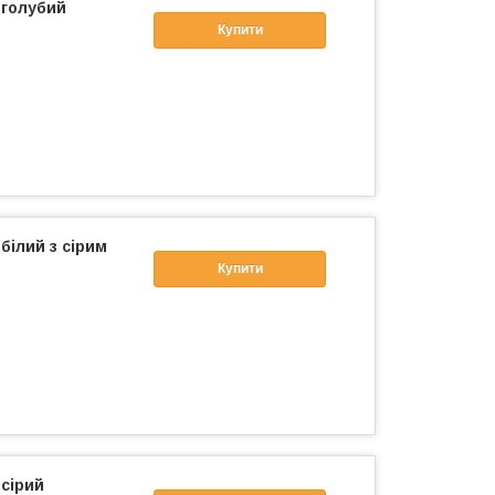
 голубий
Купити
білий з сірим
Купити
 сірий