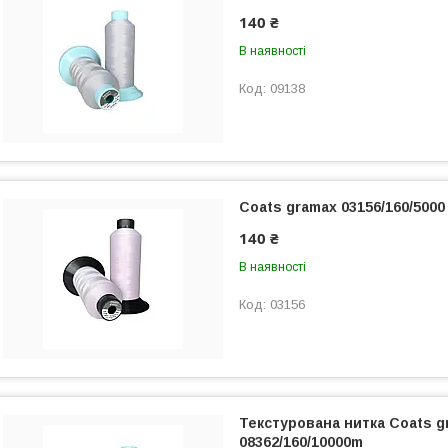
140 ₴
В наявності
09138
Coats gramax 03156/160/500
140 ₴
В наявності
03156
Текстурована нитка Coats g
08362/160/10000m