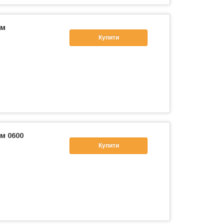
0м
Купити
0м 0600
Купити