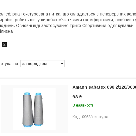
оліефірна текстурована нитка, що складається з неперервних вол
иробів, робить шві у виробах м'яка якими і комфортними, особливо
юдини. Основні віді застосування трико Спортивний одяг купальн
ілизна
Amann sabatex 096 2/120/300
98 ₴
В наявності
0962/текстура