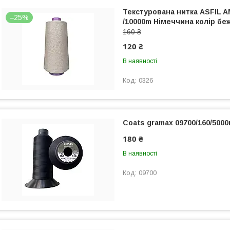
Текстурована нитка ASFIL A
–25%
/10000m Німеччина колір бе
160 ₴
120 ₴
В наявності
0326
Coats gramax 09700/160/500
180 ₴
В наявності
09700