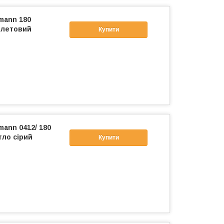
mann 180
олетовий
Купити
mann 0412/ 180
тло сірий
Купити