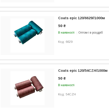
Coats epic 120/6629//1000м
50 ₴
В наявності
Оптом і в роздріб
6629
Coats epic 120/54СZH/1000м
50 ₴
В наявності
54СZН