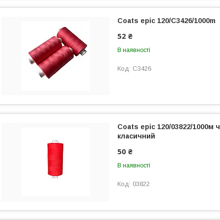
Coats epic 120/C3426/1000m
52 ₴
В наявності
С3426
Coats epic 120/03822/1000м
класичний
50 ₴
В наявності
03822