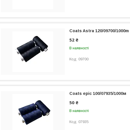
Coats Astra 120/09700/1000m
52 ₴
В наявності
09700
Coats epic 100/07935/1000м
50 ₴
В наявності
07935