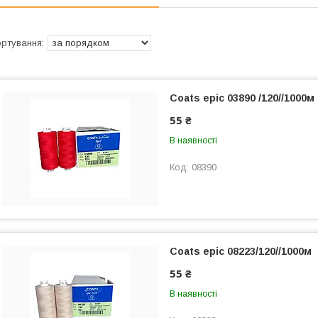
Coats epic 03890 /120//1000м
55 ₴
В наявності
08390
Coats epic 08223/120//1000м
55 ₴
В наявності