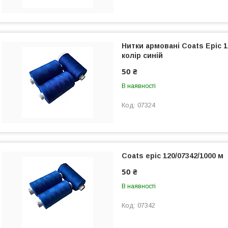
Нитки армовані Coats Epic 1
колір синій
50 ₴
В наявності
07324
Coats epic 120/07342/1000 м
50 ₴
В наявності
07342