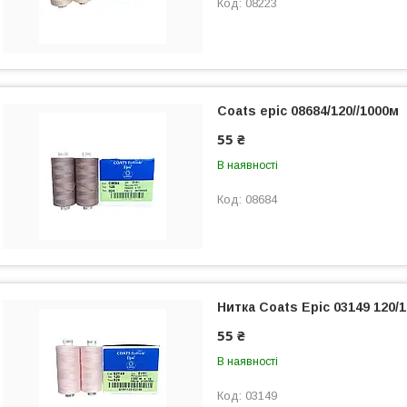
08223
Coats epic 08684/120//1000м
55 ₴
В наявності
08684
Нитка Coats Epic 03149 120/
55 ₴
В наявності
03149